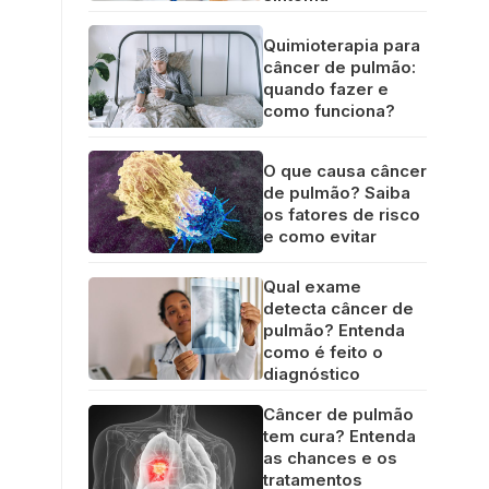
Quimioterapia para
câncer de pulmão:
quando fazer e
como funciona?
O que causa câncer
de pulmão? Saiba
os fatores de risco
e como evitar
Qual exame
detecta câncer de
pulmão? Entenda
como é feito o
diagnóstico
Câncer de pulmão
tem cura? Entenda
as chances e os
tratamentos