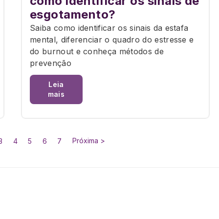
como identificar os sinais de
esgotamento?
Saiba como identificar os sinais da estafa
mental, diferenciar o quadro do estresse e
do burnout e conheça métodos de
prevenção
Leia
mais
Próxima >
3
4
5
6
7