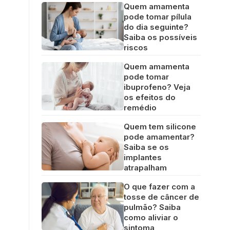
Quem amamenta
pode tomar pílula
do dia seguinte?
Saiba os possíveis
riscos
Quem amamenta
pode tomar
ibuprofeno? Veja
os efeitos do
remédio
Quem tem silicone
pode amamentar?
Saiba se os
implantes
atrapalham
O que fazer com a
tosse de câncer de
pulmão? Saiba
como aliviar o
sintoma