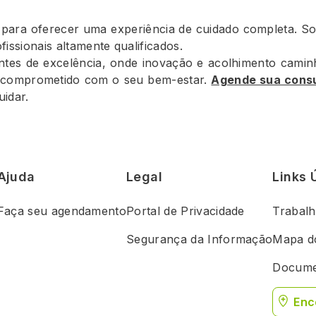
para oferecer uma experiência de cuidado completa. So
issionais altamente qualificados.
tes de excelência, onde inovação e acolhimento camin
e comprometido com o seu bem-estar.
Agende sua cons
idar.
Ajuda
Legal
Links 
Faça seu agendamento
Portal de Privacidade
Trabal
Segurança da Informação
Mapa do
Docume
Enc